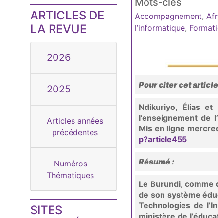
Mots-clés
ARTICLES DE
Accompagnement
,
Afr
LA REVUE
l’informatique
,
Formati
2026
Pour citer cet article
2025
Ndikuriyo, Élias 
l’enseignement de l
Articles années
Mis en ligne mercred
précédentes
p?article455
Résumé :
Numéros
Thématiques
Le Burundi, comme d
de son système éduc
Technologies de l’I
SITES
ministère de l’éduca