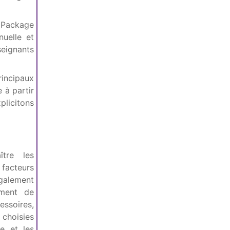
l Package
nuelle et
eignants
principaux
 à partir
plicitons
ître les
s facteurs
également
ement de
essoires,
 choisies
e et les