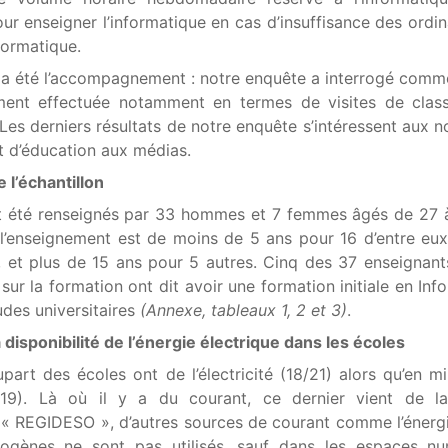
our enseigner l’informatique en cas d’insuffisance des ordin
formatique.
 a été l’accompagnement : notre enquête a interrogé comm
rement effectuée notamment en termes de visites de cla
Les derniers résultats de notre enquête s’intéressent aux n
t d’éducation aux médias.
e l’échantillon
nt été renseignés par 33 hommes et 7 femmes âgés de 27 
l’enseignement est de moins de 5 ans pour 16 d’entre eux
, et plus de 15 ans pour 5 autres. Cinq des 37 enseignant
sur la formation ont dit avoir une formation initiale en Inf
udes universitaires
(Annexe, tableaux 1, 2 et 3)
.
a disponibilité de l’énergie électrique dans les écoles
upart des écoles ont de l’électricité (18/21) alors qu’en mil
6/19). Là où il y a du courant, ce dernier vient de la
le « REGIDESO », d’autres sources de courant comme l’énergi
rogènes ne sont pas utilisés, sauf dans les espaces nu