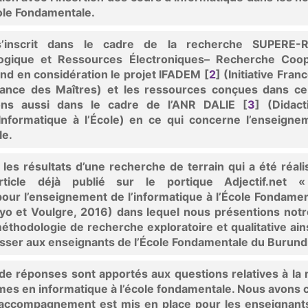
ole Fondamentale.
s’inscrit dans le cadre de la recherche SUPERE-
ogique et Ressources Électroniques– Recherche Coop
nd en considération le projet IFADEM
[
2
]
(Initiative Fra
tance des Maîtres) et les ressources conçues dans ce 
ons aussi dans le cadre de l’ANR DALIE
[
3
]
(Didact
Informatique à l’École) en ce qui concerne l’enseigne
le.
 les résultats d’une recherche de terrain qui a été réali
ticle déjà publié sur le portique Adjectif.net 
r l’enseignement de l’informatique à l’École Fondamen
iyo et Voulgre, 2016) dans lequel nous présentions not
éthodologie de recherche exploratoire et qualitative ain
esser aux enseignants de l’École Fondamentale du Burund
e réponses sont apportés aux questions relatives à la 
s en informatique à l’école fondamentale. Nous avons 
accompagnement est mis en place pour les enseignants