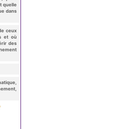
t quelle
ue dans
de ceux
s et où
rir des
ignement
atique,
nement,