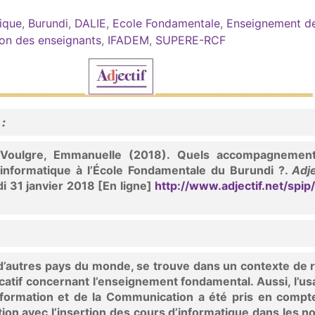
ique
,
Burundi
,
DALIE
,
Ecole Fondamentale
,
Enseignement d
on des enseignants
,
IFADEM
,
SUPERE-RCF
 :
et Voulgre, Emmanuelle (2018). Quels accompagnemen
’informatique à l’École Fondamentale du Burundi ?.
Adje
i 31 janvier 2018 [En ligne]
http://www.adjectif.net/spip
’autres pays du monde, se trouve dans un contexte de 
atif concernant l’enseignement fondamental. Aussi, l’u
nformation et de la Communication a été pris en compte
tion avec l’insertion des cours d’informatique dans les 