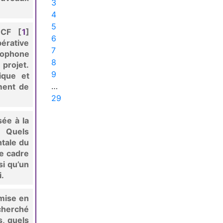
3
4
5
RCF
[
1
]
6
érative
7
ncophone
8
projet.
9
ique et
…
ment de
29
sée à la
« Quels
tale du
re cadre
si qu’un
i.
mise en
cherché
, quels