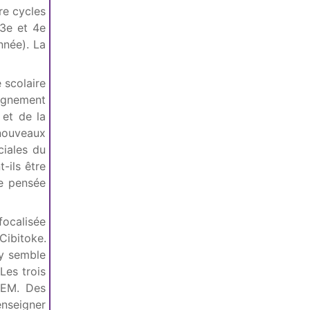
re cycles
(3e et 4e
nnée). La
 scolaire
eignement
 et de la
 nouveaux
ciales du
-ils être
e pensée
focalisée
Cibitoke.
 y semble
Les trois
ADEM. Des
nseigner