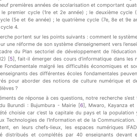
 neuf premières années de scolarisation et comportant quat
 le premier cycle (1re et 2e année) ; le deuxième cycle 
cycle (5e et 6e année) ; le quatrième cycle (7e, 8e et 9e a
 cycle 4.
erche portent sur les points suivants : comment le système
our une réforme de son système d’enseignement vers l’ens
cadre du Plan sectoriel de développement de l’éducation
12)
[
5
]
, fait-il émerger des cours d’informatique dans les
e Fondamentale malgré les difficultés économiques et so
nseignants des différentes écoles fondamentales peuvent
és pour aborder des notions de culture numérique et d
élèves ?
léments de réponse à ces questions, notre recherche s’est 
du Burundi : Bujumbura - Mairie
[
6
]
, Mwaro, Kayanza et 
été choisie car c’est la capitale du pays et la population
aux Technologies de l’Information et de la Communication. 
itent, en leurs chefs-lieux, les espaces numériques IF
té distribués et complétés par 40 enseignants devant e