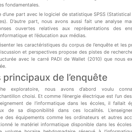
les fondamentales.
e d’une part avec le logiciel de statistique SPSS (Statistica
es). D’autre part, nous avons aussi fait une analyse ma
nses ouvertes relatives aux représentations des ens
nformatique et l’éducation aux médias.
résenter les caractéristiques du corpus de l’enquête et les 
discussion et perspectives propose des pistes de recherche
ructurée avec le carré PADI de Wallet (2010) que nous ex
ée.
s principaux de l’enquête
he exploratoire, nous avons d’abord voulu conna
chantillon choisi. Et comme l’énergie électrique est l’un de
seignement de l’informatique dans les écoles, il fallait 
eux de sa disponibilité dans ces localités. L’enseign
de des équipements comme les ordinateurs et autres acc
ionné le matériel informatique disponible dans les écoles
e volume horaire hebdomadaire réservé à l’informatiqu