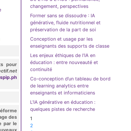
changement, perspectives
e
Former sans se dissoudre : IA
générative, fluide nutritionnel et
préservation de la part de soi
Conception et usage par les
enseignants des supports de classe
Les enjeux éthiques de l’IA en
éducation : entre nouveauté et
ts pour
continuité
ctif.net
/spip.ph
Co-conception d’un tableau de bord
de learning analytics entre
enseignants et informaticiens
L’IA générative en éducation :
quelques pistes de recherche
réforme
sage des
1
 par le
2
nouveaux