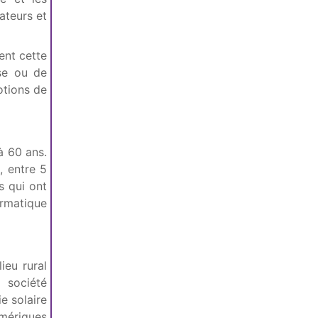
ateurs et
ent cette
sse ou de
otions de
à 60 ans.
, entre 5
s qui ont
ormatique
ieu rural
 société
e solaire
mériques