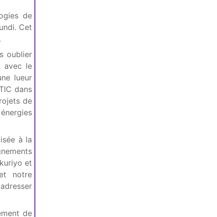
ogies de
undi. Cet
.
s oublier
, avec le
une lueur
 TIC dans
rojets de
énergies
isée à la
agnements
kuriyo et
et notre
 adresser
ement de