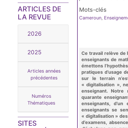
ARTICLES DE
Mots-clés
LA REVUE
Cameroun
,
Enseignem
2026
2025
Ce travail relève de
enseignants de math
émettons l’hypothèse
Articles années
pratiques d’usage d
précédentes
sur le terrain n’e
« digitalisation », 
enseignant. Notre
Numéros
quarante enseignant
Thématiques
enseignants, d’un 
enseignants se sen
« digitalisation » d
SITES
d’examens, absence