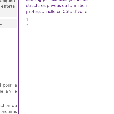
uelques
structures privées de formation
 efforts
professionnelle en Côte d’Ivoire
1
s.
2
]
pour la
 la ville
uction de
condaires