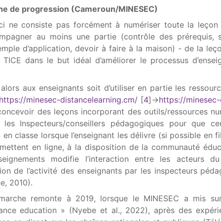
fiche de progression (Cameroun/MINESEC)
 ici ne consiste pas forcément à numériser toute la leçon
mpagner au moins une partie (contrôle des prérequis, s
ple d’application, devoir à faire à la maison) - de la leç
s TICE dans le but idéal d’améliorer le processus d’ense
ors aux enseignants soit d’utiliser en partie les ressour
https://minesec-distancelearning.cm/
[
4
]
->
https://minesec-
 concevoir des leçons incorporant des outils/ressources n
 les Inspecteurs/conseillers pédagogiques pour que ceu
 en classe lorsque l’enseignant les délivre (si possible en f
s mettent en ligne, à la disposition de la communauté éduc
nseignements modifie l’interaction entre les acteurs du
tion de l’activité des enseignants par les inspecteurs péd
e, 2010).
démarche remonte à 2019, lorsque le MINESEC a mis sur
tance education » (Nyebe et al., 2022), après des expér