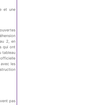
e et une
ouvertes
réhension
eau 2, en
s qui ont
u tableau
ficielle
 avec les
struction
avent pas