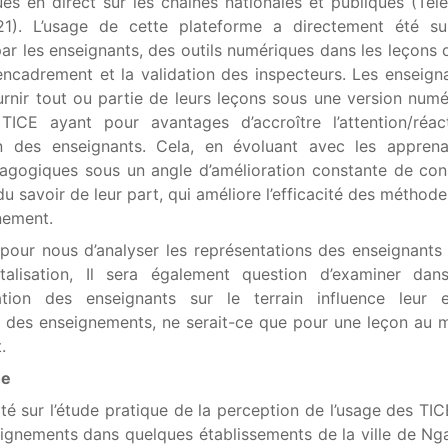
s en direct sur les chaînes nationales et publiques (Télé
1). L’usage de cette plateforme a directement été sui
n par les enseignants, des outils numériques dans les leçons 
l’encadrement et la validation des inspecteurs. Les enseign
urnir tout ou partie de leurs leçons sous une version numé
TICE ayant pour avantages d’accroître l’attention/réac
on des enseignants. Cela, en évoluant avec les apprena
dagogiques sous un angle d’amélioration constante de con
 savoir de leur part, qui améliore l’efficacité des méthode
nement.
 pour nous d’analyser les représentations des enseignants 
alisation, Il sera également question d’examiner dans
ation des enseignants sur le terrain influence leur 
ive des enseignements, ne serait-ce que pour une leçon au 
.
he
é sur l’étude pratique de la perception de l’usage des TIC
seignements dans quelques établissements de la ville de N