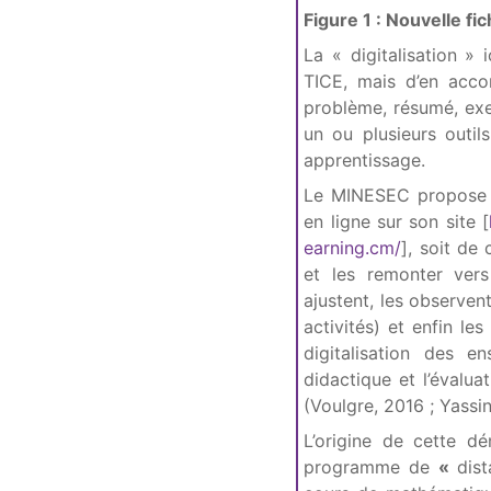
Figure 1 : Nouvelle 
La « digitalisation »
TICE, mais d’en acco
problème, résumé, exem
un ou plusieurs outil
apprentissage.
Le MINESEC propose al
en ligne sur son site [
earning.cm/
], soit de
et les remonter vers
ajustent, les observent
activités) et enfin le
digitalisation des e
didactique et l’évalua
(Voulgre, 2016 ; Yassin
L’origine de cette 
programme de
«
dis