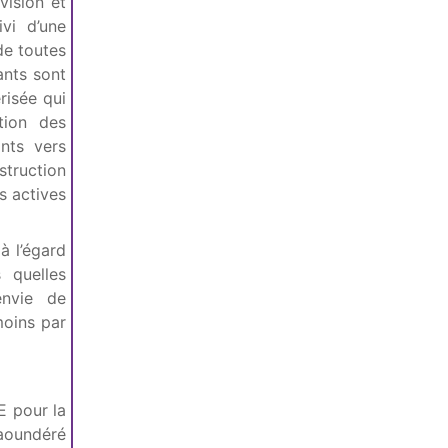
vision et
vi d’une
de toutes
ants sont
risée qui
tion des
nts vers
struction
s actives
à l’égard
 quelles
envie de
moins par
E pour la
gaoundéré