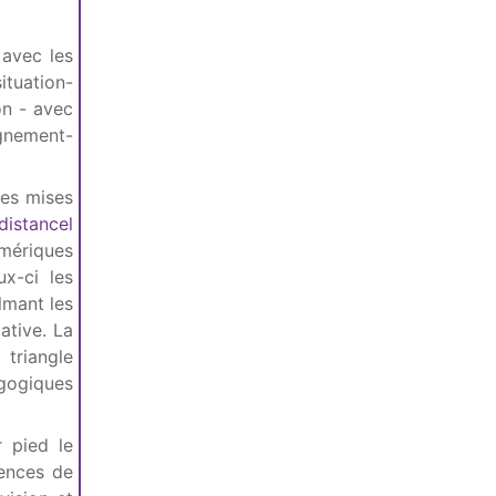
 avec les
ituation-
on - avec
ignement-
ces mises
distancel
umériques
x-ci les
ilmant les
ative. La
 triangle
agogiques
 pied le
iences de