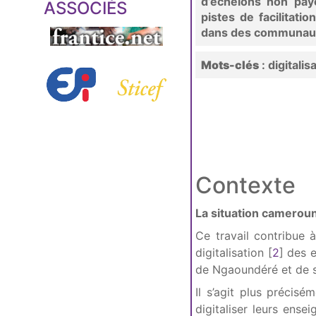
d’échelons non payé
ASSOCIÉS
pistes de facilitatio
dans des communauté
Mots-clés
: digitali
Contexte
La situation camerou
Ce travail contribue 
digitalisation
[
2
]
des e
de Ngaoundéré et de s
Il s’agit plus précisé
digitaliser leurs ens