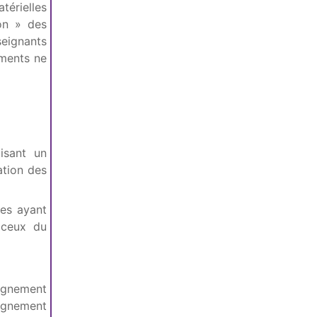
térielles
ion » des
seignants
ements ne
isant un
ation des
ues ayant
 ceux du
ignement
eignement