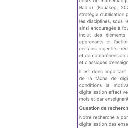
cours de mathématique
Radio) (Kouakep, 202
stratégie d’utilisatio
les disciplines, sous 
ainsi encouragés à fo
inclut des éléments 
apprenants et l’acti
certains objectifs pé
et de compréhension du
et classiques d’enseig
Il est donc important
de la tâche de digit
conditions la motiv
digitalisation effect
mois et par enseignant
Question de recherc
Notre recherche a port
digitalisation des en