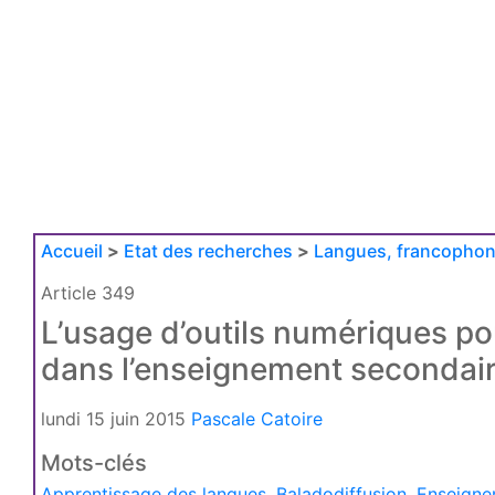
Accueil
>
Etat des recherches
>
Langues, francophoni
Article 349
L’usage d’outils numériques pou
dans l’enseignement secondai
lundi 15 juin 2015
Pascale Catoire
Mots-clés
Apprentissage des langues
,
Baladodiffusion
,
Enseigne