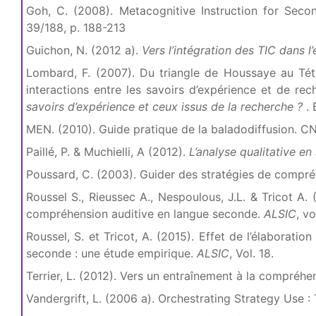
Goh, C. (2008). Metacognitive Instruction for Sec
39/188, p. 188-213
Guichon, N. (2012 a).
Vers l’intégration des TIC dans 
Lombard, F. (2007). Du triangle de Houssaye au Té
interactions entre les savoirs d’expérience et de rech
savoirs d’expérience et ceux issus de la recherche ?
.
MEN. (2010). Guide pratique de la baladodiffusion. CN
Paillé, P. & Muchielli, A (2012).
L’analyse qualitative e
Poussard, C. (2003). Guider des stratégies de compréhe
Roussel S., Rieussec A., Nespoulous, J.L. & Tricot A. 
compréhension auditive en langue seconde.
ALSIC
, vo
Roussel, S. et Tricot, A. (2015). Effet de l’élaborati
seconde : une étude empirique.
ALSIC
, Vol. 18.
Terrier, L. (2012). Vers un entraînement à la compréhen
Vandergrift, L. (2006 a). Orchestrating Strategy Use 