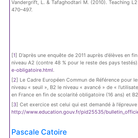
Vandergrift, L. & Tafaghodtari M. (2010). Teaching 
470–497.
[
1
]
D’après une enquête de 2011 auprès d’élèves en fin
niveau A2 (contre 48 % pour le reste des pays testés)
e-obligatoire.html
.
[
2
]
Le Cadre Européen Commun de Référence pour les La
niveau « seuil », B2 le niveau « avancé » de « l’utilisa
en France en fin de scolarité obligatoire (16 ans) et B
[
3
]
Cet exercice est celui qui est demandé à l’épreuv
http://www.education.gouv.fr/pid25535/bulletin_offic
Pascale Catoire