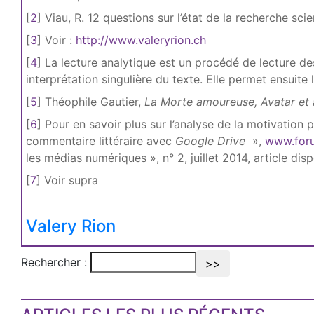
[
2
]
Viau, R. 12 questions sur l’état de la recherche sc
[
3
]
Voir :
http://www.valeryrion.ch
[
4
]
La lecture analytique est un procédé de lecture dest
interprétation singulière du texte. Elle permet ensuite 
[
5
]
Théophile Gautier,
La Morte amoureuse, Avatar et a
[
6
]
Pour en savoir plus sur l’analyse de la motivation p
commentaire littéraire avec
Google Drive
»,
www.foru
les médias numériques », n° 2, juillet 2014, article dis
[
7
]
Voir supra
Valery Rion
Rechercher :