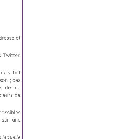
dresse et
 Twitter.
mais fuit
son ; ces
es de ma
oleurs de
 possibles
 sur une
 laquelle