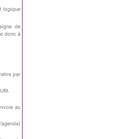
t logique
signe de
ne donc à
elire par
URI.
envoie au
d’agenda)