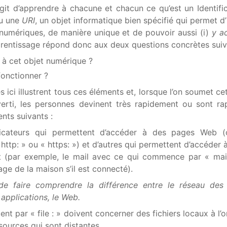
agit d’apprendre à chacune et chacun ce qu’est un Identifi
ou une
URI
, un objet informatique bien spécifié qui permet d’
 numériques, de manière unique et de pouvoir aussi (i)
y a
prentissage répond donc aux deux questions concrètes suiv
 cet objet numérique ?
onctionner ?
ici illustrent tous ces éléments et, lorsque l’on soumet cet
verti, les personnes devinent très rapidement ou sont r
nts suivants :
ificateurs qui permettent d’accéder à des pages Web (
tp: » ou « https: ») et d’autres qui permettent d’accéder à
et (par exemple, le mail avec ce qui commence par « mai
age de la maison s’il est connecté).
de faire comprendre la différence entre le réseau des 
 applications, le Web.
 par « file : » doivent concerner des fichiers locaux à l’o
sources qui sont distantes.