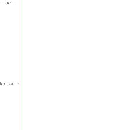
s …
oh
…
er sur le