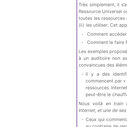
Très simplement, il s’
Ressource Universel 
toutes les ressources
(ii)
les utiliser
. Cet ap
Comment accéder à
Comment le faire f
Les exemples proposés 
à un auditoire non a
convaincues des éléme
il y a des ident
commencent par « ht
ressources Intern
peut-être le chauff
Nous voilà en train 
Internet, et une de ses
Ceux qui commencent
au contraire de res