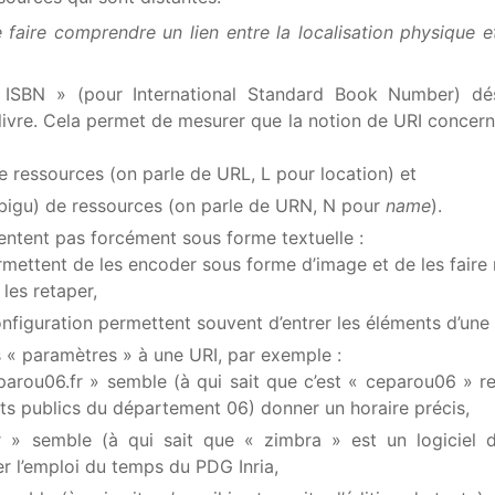
 faire comprendre un lien entre la localisation physique e
« ISBN » (pour International Standard Book Number) dé
livre. Cela permet de mesurer que la notion de URI concer
de ressources (on parle de URL, L pour location) et
bigu) de ressources (on parle de URN, N pour
name
).
entent pas forcément sous forme textuelle :
mettent de les encoder sous forme d’image et de les faire r
les retaper,
nfiguration permettent souvent d’entrer les éléments d’une 
 « paramètres » à une URI, par exemple :
parou06.fr » semble (à qui sait que c’est « ceparou06 » r
rts publics du département 06) donner un horaire précis,
fr » semble (à qui sait que « zimbra » est un logiciel 
r l’emploi du temps du PDG Inria,