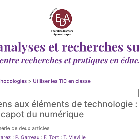
 analyses et recherches s
 entre recherches et pratiques en éduc
thodologies
>
Utiliser les TIC en classe
ns aux éléments de technologie :
e capot du numérique
érie de deux articles
varez
;
P. Garreau
;
F. Tort
;
T. Vieville