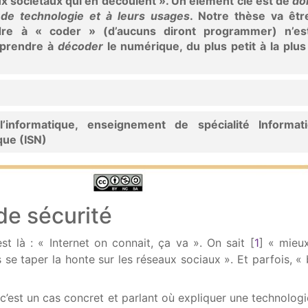
ux sociétaux qui en découlent ». Un élément clé est de
do
de technologie et à leurs usages
. Notre thèse va êtr
dre à « coder » (d’aucuns diront programmer) n’es
pprendre à
décoder
le numérique, du plus petit à la plu
’informatique, enseignement de spécialité Informat
ue (ISN)
de sécurité
t là : « Internet on connait, ça va ». On sait
[
1
]
« mieux
e taper la honte sur les réseaux sociaux ». Et parfois, « 
, c’est un cas concret et parlant où expliquer une technolog