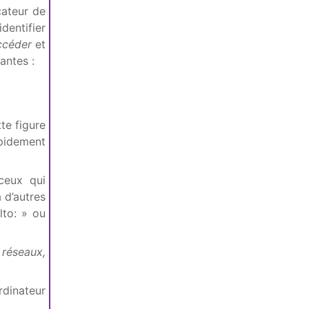
cateur de
identifier
ccéder
et
antes :
te figure
apidement
ceux qui
 d’autres
lto: » ou
réseaux,
rdinateur