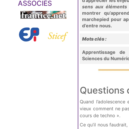
d’apprécier les enje
ASSOCIÉS
sens aux éléments 
montrer qu’appren
marchepied pour a
d’entre nous.
Mots clés :
Apprentissage de l
Sciences du Numériq
Questions 
Quand l’adolescence es
vieux comment ne pas s
cours de techno ».
Ce qu’il nous faudrait