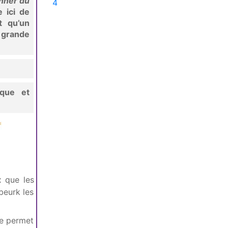
nner du
4
e ici de
t qu’un
s grande
ique et
 que les
beurk les
ie permet