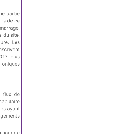
ne partie
urs de ce
émarrage,
 du site.
ure. Les
nscrivent
013, plus
troniques
 flux de
cabulaire
ves ayant
angements
du nombre