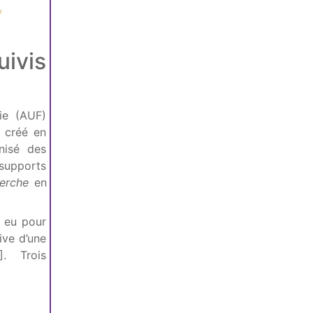
uivis
ie (AUF)
 créé en
nisé des
 supports
herche
en
a eu pour
ive d’une
]
. Trois