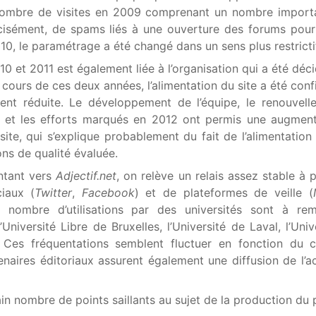
 nombre de visites en 2009 comprenant un nombre import
récisément, de spams liés à une ouverture des forums pour
010, le paramétrage a été changé dans un sens plus restricti
10 et 2011 est également liée à l’organisation qui a été déc
u cours de ces deux années, l’alimentation du site a été con
ent réduite. Le développement de l’équipe, le renouvel
s et les efforts marqués en 2012 ont permis une augmen
ite, qui s’explique probablement du fait de l’alimentation 
ons de qualité évaluée.
intant vers
Adjectif.net
, on relève un relais assez stable à p
ciaux (
Twitter
,
Facebook
) et de plateformes de veille (
n nombre d’utilisations par des universités sont à rem
’Université Libre de Bruxelles, l’Université de Laval, l’Uni
. Ces fréquentations semblent fluctuer en fonction du c
tenaires éditoriaux assurent également une diffusion de l’ac
in nombre de points saillants au sujet de la production du p