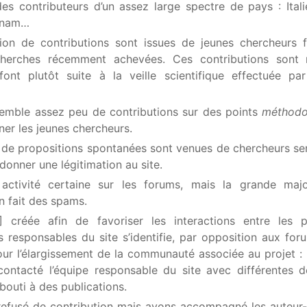
 des contributeurs d’un assez large spectre de pays : Itali
etnam…
ion de contributions sont issues de jeunes chercheurs f
cherches récemment achevées. Ces contributions sont 
ont plutôt suite à la veille scientifique effectuée par
nsemble assez peu de contributions sur des points
méthodo
er les jeunes chercheurs.
de propositions spontanées sont venues de chercheurs sen
 donner une légitimation au site.
activité certaine sur les forums, mais la grande majo
n fait des spams.
]
créée afin de favoriser les interactions entre les po
es responsables du site s’identifie, par opposition aux for
our l’élargissement de la communauté associée au projet : 
 contacté l’équipe responsable du site avec différentes
bouti à des publications.
refusé de contribution mais avons accompagné les auteur