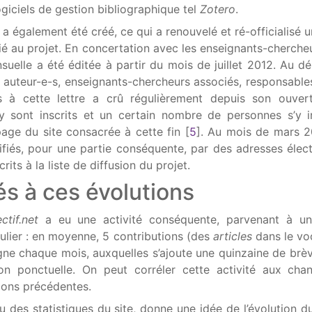
ogiciels de gestion bibliographique tel
Zotero
.
a également été créé, ce qui a renouvelé et ré-officialisé u
cié au projet. En concertation avec les enseignants-cherche
suelle a été éditée à partir du mois de juillet 2012. Au d
x auteur-e-s, enseignants-chercheurs associés, responsables
 à cette lettre a crû régulièrement depuis son ouvert
y sont inscrits et un certain nombre de personnes s’y i
age du site consacrée à cette fin
[
5
]
. Au mois de mars 2
tifiés, pour une partie conséquente, par des adresses élec
crits à la liste de diffusion du projet.
és à ces évolutions
ctif.net
a eu une activité conséquente, parvenant à un
ulier : en moyenne, 5 contributions (des
articles
dans le vo
igne chaque mois, auxquelles s’ajoute une quinzaine de brè
ion ponctuelle. On peut corréler cette activité aux ch
ions précédentes.
su des statistiques du site, donne une idée de l’évolution 