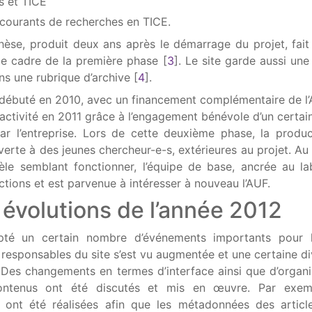
s et TICE
 courants de recherches en TICE.
se, produit deux ans après le démarrage du projet, fait
e cadre de la première phase
[
3
]
. Le site garde aussi une
ans une rubrique d’archive
[
4
]
.
ébuté en 2010, avec un financement complémentaire de l’
 activité en 2011 grâce à l’engagement bénévole d’un certa
par l’entreprise. Lors de cette deuxième phase, la produ
verte à des jeunes chercheur-e-s, extérieures au projet. Au
le semblant fonctionner, l’équipe de base, ancrée au la
ctions et est parvenue à intéresser à nouveau l’AUF.
 évolutions de l’année 2012
té un certain nombre d’événements importants pour l
 responsables du site s’est vu augmentée et une certaine di
. Des changements en termes d’interface ainsi que d’organi
 contenus ont été discutés et mis en œuvre. Par exem
s ont été réalisées afin que les métadonnées des articl