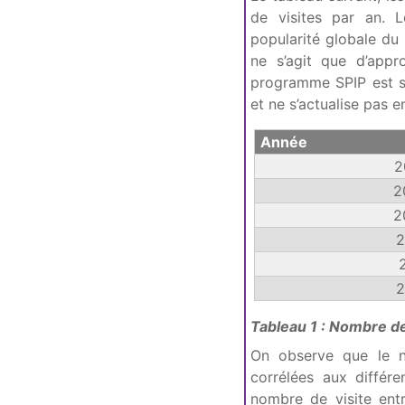
de visites par an. L
popularité globale du 
ne s’agit que d’appr
programme SPIP est sim
et ne s’actualise pas 
Année
2
2
2
2
2
Tableau 1 : Nombre de 
On observe que le n
corrélées aux différe
nombre de visite ent