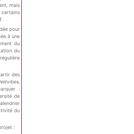
ant, mais
 certains
f.
idée pour
fiée à une
lement du
tation du
régulière
artir des
Netvibes,
arquer :
versité de
alendrier
tivité du
rojet :