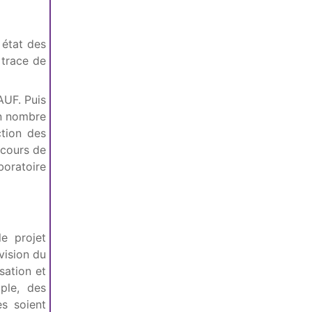
 état des
 trace de
AUF. Puis
in nombre
ction des
 cours de
boratoire
e projet
vision du
sation et
ple, des
es soient