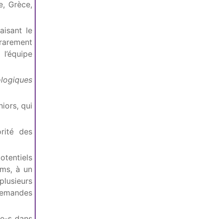
e, Grèce,
aisant le
rarement
 l’équipe
logiques
iors, qui
rité des
tentiels
ums, à un
plusieurs
 demandes
-e-s dans