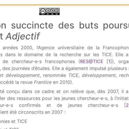
on succincte des buts pours
et
Adjectif
 années 2000, l’Agence universitaire de la Francophon
s dans le domaine de la recherche sur les TICE. Elle a
u de chercheur-e-s francophones (
RES@TICE
[
1
]
), orga
s, des journées d’études. Elle a également impulsé plusieurs
et développement
, renommée
TICE, développement, rec
succédé la revue
Frantice
en 2010).
é conçu dans ce cadre et on relève que, dès 2007, il 
ler des ressources pour les jeunes chercheur-e-s, à l’initiat
ur-e-s confirmés et de jeunes chercheur-e-s
[
2
ient été circonscrits en 2007 :
nies et TICE