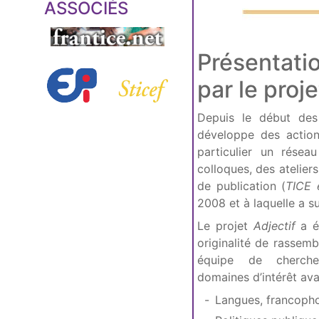
ASSOCIÉS
Présentati
par le proj
Depuis le début des
développe des action
particulier un résea
colloques, des atelier
de publication (
TICE 
2008 et à laquelle a 
Le projet
Adjectif
a ét
originalité de rassemb
équipe de cherche
domaines d’intérêt ava
Langues, francopho