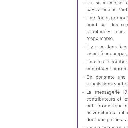
Il a su intéresser
pays africains, Vi
Une forte proport
point sur des re
spontanées mais f
responsable.
Il y a eu dans l’e
visant à accompagn
Un certain nombre 
contribuent ainsi à
On constate une 
soumissions sont e
La messagerie
[
7
contributeurs et l
outil prometteur p
universitaires ont
dont une partie a a
Nous n’avons pas 