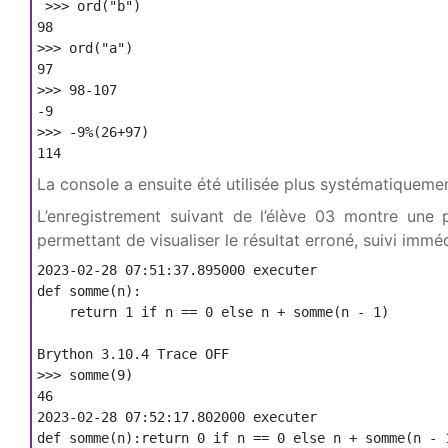
 >>> ord("b")

98

>>> ord("a")

97

>>> 98-107

-9

>>> -9%(26+97)

114
La console a ensuite été utilisée plus systématiquement
L’enregistrement suivant de l’élève 03 montre une 
permettant de visualiser le résultat erroné, suivi imm
2023-02-28 07:51:37.895000 executer

def somme(n):

    return 1 if n == 0 else n + somme(n - 1)

Brython 3.10.4 Trace OFF

>>> somme(9)

46

2023-02-28 07:52:17.802000 executer

def somme(n):return 0 if n == 0 else n + somme(n - 1