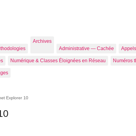
Archives
éthodologies
Administrative — Cachée
Appels
es
Numérique & Classes Éloignées en Réseau
Numéros th
ages
net Explorer 10
10