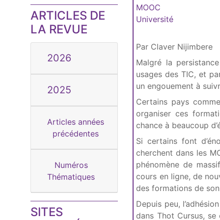
MOOC
ARTICLES DE
Université
LA REVUE
Par Claver Nijimbere
2026
Malgré la persistance
usages des TIC, et pa
un engouement à suivr
2025
Certains pays comme 
organiser ces format
Articles années
chance à beaucoup d’ét
précédentes
Si certains font d’é
cherchent dans les MO
phénomène de massifi
Numéros
cours en ligne, de nou
Thématiques
des formations de son 
Depuis peu, l’adhésio
SITES
dans Thot Cursus, se 