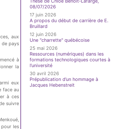
Thèse de Chloé Benoit-Lafarge,
08/07/2026
17 juin 2026
A propos du début de carrière de E.
Bruillard
12 juin 2026
rces, aux
Une "charrette" québécoise
p de pays
25 mai 2026
Ressources (numériques) dans les
mmencé à
formations technologiques courtes à
l’université
donner la
30 avril 2026
Prépublication d’un hommage à
parmi eux
Jacques Hebenstreit
e face au
er à ces
de suivre
 Menkoué,
 pour les