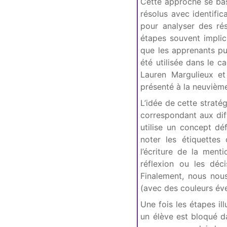
Cette approche se bas
résolus avec identific
pour analyser des rés
étapes souvent implic
que les apprenants pui
été utilisée dans le c
Lauren Margulieux et
présenté à la neuvième
L’idée de cette straté
correspondant aux di
utilise un concept déf
noter les étiquettes
l’écriture de la ment
réflexion ou les déc
Finalement, nous nou
(avec des couleurs éve
Une fois les étapes il
un élève est bloqué d