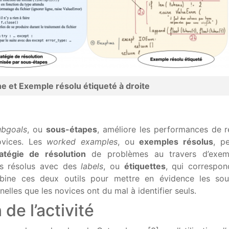
e et Exemple résolu étiqueté à droite
ubgoals
, ou
sous-étapes
, améliore les performances de r
ovices. Les
worked examples
, ou
exemples résolus
, p
ratégie de résolution
de problèmes au travers d’exem
es résolus avec des
labels
, ou
étiquettes
, qui correspo
bine ces deux outils pour mettre en évidence les sou
elles que les novices ont du mal à identifier seuls.
de l’activité