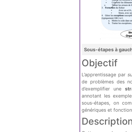
Sous-étapes à gauch
Objectif
L’apprentissage par
s
de problèmes des n
d’exemplifier une
st
annotant les exempl
sous-étapes, on com
génériques et fonctionn
Description 