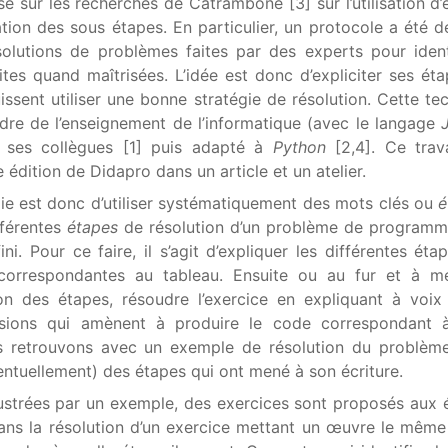
e sur les recherches de Catrambone [3] sur l’utilisation d
ation des sous étapes. En particulier, un protocole a été 
olutions de problèmes faites par des experts pour ident
ites quand maîtrisées. L’idée est donc d’expliciter ses ét
ssent utiliser une bonne stratégie de résolution. Cette te
adre de l’enseignement de l’informatique (avec le langage
 ses collègues [1] puis adapté à
Python
[2,4]. Ce trav
 édition de Didapro dans un article et un atelier.
gie est donc d’utiliser systématiquement des mots clés ou
é
fférentes
étapes
de résolution d’un problème de programm
ini. Pour ce faire, il s’agit d’expliquer les différentes éta
 correspondantes au tableau. Ensuite ou au fur et à m
ion des étapes, résoudre l’exercice en expliquant à voix
isions qui amènent à produire le code correspondant à 
s retrouvons avec un exemple de résolution du problème
ntuellement) des étapes qui ont mené à son écriture.
lustrées par un exemple, des exercices sont proposés aux é
ans la résolution d’un exercice mettant un œuvre le mêm