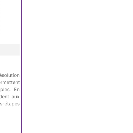
ésolution
ermettent
ples. En
ndent aux
s-étapes