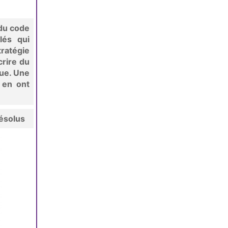
 du code
lés qui
tratégie
crire du
que. Une
 en ont
résolus