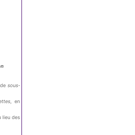
on
 de
sous-
ettes
, en
 lieu des