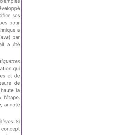
’exemples
développé
ifier ses
apes pour
chnique a
Java
) par
ail a été
tiquettes
ation qui
pes et de
esure de
 haute la
l’étape.
, annoté
lèves. Si
e concept