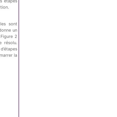
es étapes
tion.
les sont
 donne un
 Figure 2
 résolu.
 d’étapes
marrer la