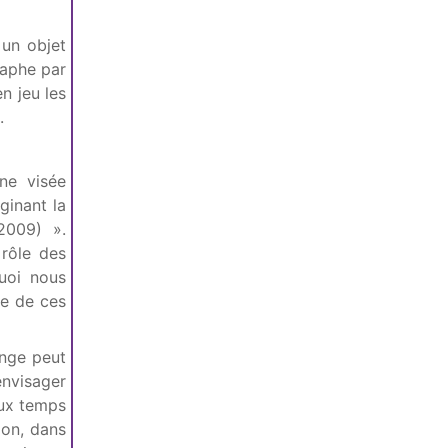
 un objet
raphe par
n jeu les
.
ne visée
ginant la
2009) ».
 rôle des
quoi nous
ue de ces
ange peut
envisager
eux temps
ion, dans