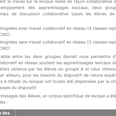
nt le travail sur le lexique mené de façon collaborative 
veloppement des apprentissages lexicaux, deux grou
emps de discussion collaborative (seuls les élèves de
loignées avec travail collaboratif en réseau (4 classes rep
-CM2)
loignées sans travail collaboratif en réseau (3 classes rep
-CM2)
établie entre les deux groupes devrait nous permettre d
laboratif en réseau soutient les apprentissages lexicaux d
ltats obtenus par les élèves du groupe A et ceux obtenu
r ailleurs, pour les besoins du dispositif de nature expér
s à l’étude du lexique ont toutes été dispensées par la c
asses du dispositif.
ntissages des élèves, un corpus spécifique de lexique a été
les :
n des