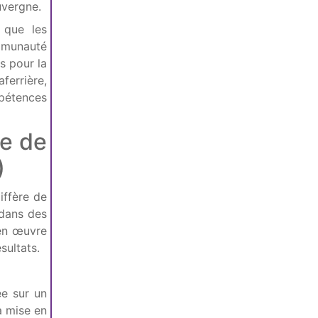
uvergne.
 que les
ommunauté
s pour la
ferrière,
pétences
ie de
)
iffère de
 dans des
 en œuvre
sultats.
ée sur un
a mise en