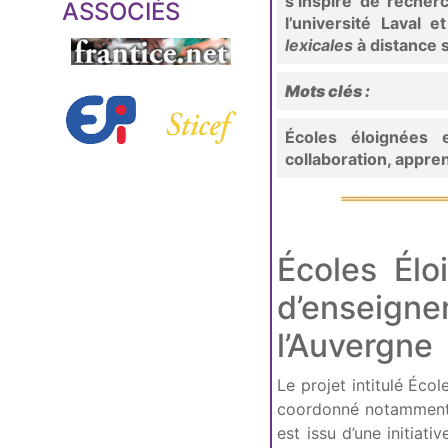
s’inspire de reche
ASSOCIÉS
l’université Laval 
lexicales
à distance 
Mots clés :
Écoles éloignées 
collaboration, appre
Écoles Élo
d’enseig
l’Auvergne
Le projet intitulé Éc
coordonné notamment p
est issu d’une initiati