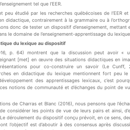
d’enseignement tel que l’EER.
et peu étudié par les recherches québécoises de l’EER et
 en didactique, contrairement à la grammaire ou à l’orthog
ns donc de tester un dispositif d’enseignement, mettant e
dans le domaine de l’enseignement-apprentissage du lexique
ctique du lexique au dispositif
016, p. 64) montrent que la discussion peut avoir « u
nseignant [met] en œuvre des situations didactiques en ima
résentations pour co-construire un savoir (Le Cunff, 
rches en didactique du lexique mentionnent fort peu le
 développement des apprentissages lexicaux, c’est pour
r ces notions de communauté et d’échanges du point de v
itions de Charras et Blanc (2016), nous pensons que l’éch
e considérer les points de vue de leurs pairs et ainsi, d’
 Le déroulement du dispositif conçu prévoit, en ce sens, d
ont l’objectif est d’aboutir à des consensus après discuss