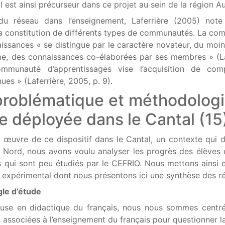
est ainsi précurseur dans ce projet au sein de la région A
du réseau dans l’enseignement, Laferrière (2005) note
a constitution de différents types de communautés. La c
issances « se distingue par le caractère novateur, du moin
, des connaissances co-élaborées par ses membres » (La
mmunauté d’apprentissages vise l’acquisition de com
ues » (Laferrière, 2005, p. 9).
 problématique et méthodolog
e déployée dans le Cantal (15
n œuvre de ce dispositif dans le Cantal, un contexte qui d
 Nord, nous avons voulu analyser les progrès des élèves
s qui sont peu étudiés par le CEFRIO. Nous mettons ainsi
 expérimental dont nous présentons ici une synthèse des ré
le d’étude
euse en didactique du français, nous nous sommes centr
 associées à l’enseignement du français pour questionner l