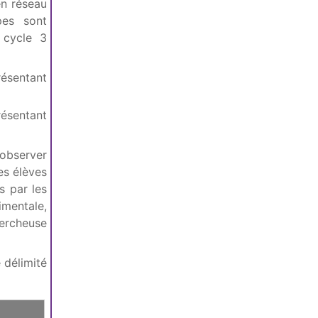
en réseau
pes sont
 cycle 3
résentant
résentant
’observer
es élèves
s par les
imentale,
hercheuse
 délimité