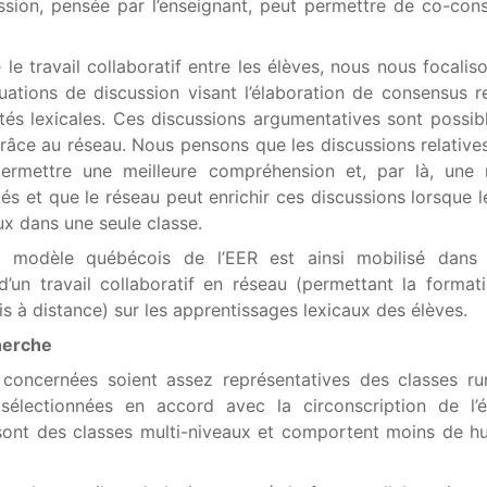
ssion, pensée par l’enseignant, peut permettre de co-cons
e travail collaboratif entre les élèves, nous nous focaliso
ations de discussion visant l’élaboration de consensus re
tés lexicales. Ces discussions argumentatives sont possibl
âce au réseau. Nous pensons que les discussions relative
ermettre une meilleure compréhension et, par là, une m
tés et que le réseau peut enrichir ces discussions lorsque l
x dans une seule classe.
u modèle québécois de l’EER est ainsi mobilisé dans l’
 d’un travail collaboratif en réseau (permettant la format
 à distance) sur les apprentissages lexicaux des élèves.
herche
concernées soient assez représentatives des classes rur
sélectionnées en accord avec la circonscription de l’é
sont des classes multi-niveaux et comportent moins de hu