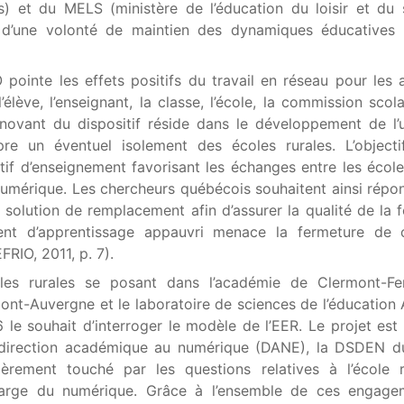
s) et du MELS (ministère de l’éducation du loisir et du
e d’une volonté de maintien des dynamiques éducatives 
pointe les effets positifs du travail en réseau pour les 
l’élève, l’enseignant, la classe, l’école, la commission scol
nnovant du dispositif réside dans le développement de l
e un éventuel isolement des écoles rurales. L’objecti
tif d’enseignement favorisant les échanges entre les école
 numérique. Les chercheurs québécois souhaitent ainsi répo
 solution de remplacement afin d’assurer la qualité de la 
ent d’apprentissage appauvri menace la fermeture de c
FRIO, 2011, p. 7).
les rurales se posant dans l’académie de Clermont-Fer
mont-Auvergne et le laboratoire de sciences de l’éducation
 le souhait d’interroger le modèle de l’EER. Le projet est
 direction académique au numérique (DANE), la DSDEN du
ièrement touché par les questions relatives à l’école r
harge du numérique. Grâce à l’ensemble de ces engagem