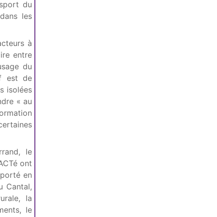
 sport du
dans les
acteurs à
aire entre
’usage du
f est de
s isolées
ndre « au
formation
ertaines
rand, le
 ACTé ont
 porté en
 Cantal,
urale, la
ents, le