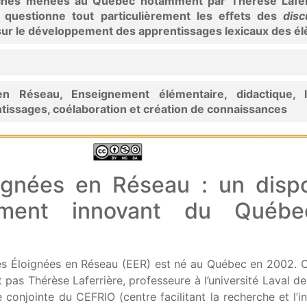
rches menées au Québec notamment par Thérèse Lafer
et questionne tout particulièrement les effets des
disc
sur le développement des apprentissages lexicaux des él
en Réseau, Enseignement élémentaire, didactique, l
ntissages, coélaboration et création de connaissances
ignées en Réseau : un dispo
nement innovant du Québ
oles Éloignées en Réseau (EER) est né au Québec en 2002. C
as Thérèse Laferrière, professeure à l’université Laval d
ve conjointe du CEFRIO (centre facilitant la recherche et l’