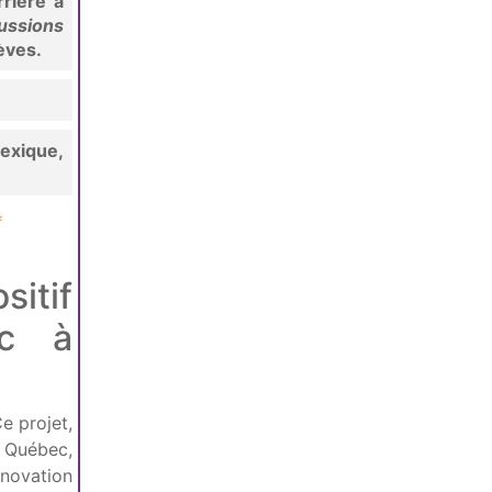
rière à
ussions
èves.
exique,
sitif
ec à
e projet,
e Québec,
innovation