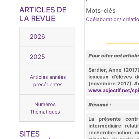
ARTICLES DE
Mots-clés
LA REVUE
Coélaboration/ créati
2026
Pour citer cet article
2025
Sardier, Anne (2017)
lexicaux d’élèves 
Articles années
(novembre 2017).
Ad
précédentes
www.adjectif.net/sp
Numéros
Résumé :
Thématiques
La présente contr
intermédiaire rela
SITES
recherche-action 