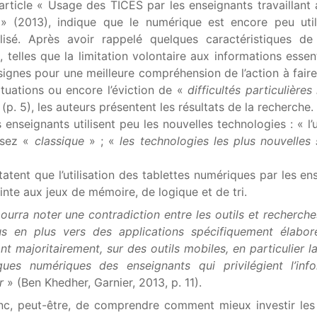
’article « Usage des TICES par les enseignants travaillant
» (2013), indique que le numérique est encore peu util
lisé. Après avoir rappelé quelques caractéristiques de 
 telles que la limitation volontaire aux informations essenti
signes pour une meilleure compréhension de l’action à faire,
ituations ou encore l’éviction de «
difficultés particulières
(p. 5), les auteurs présentent les résultats de la recherche. 
enseignants utilisent peu les nouvelles technologies : « l’u
ssez «
classique
» ; «
les technologies les plus nouvelles
tatent que l’utilisation des tablettes numériques par les en
einte aux jeux de mémoire, de logique et de tri.
urra noter une contradiction entre les outils et recherche
lus en plus vers des applications spécifiquement élabo
nt majoritairement, sur des outils mobiles, en particulier l
ques numériques des enseignants qui privilégient l’inf
r
» (Ben Khedher, Garnier, 2013, p. 11).
nc, peut-être, de comprendre comment mieux investir les 