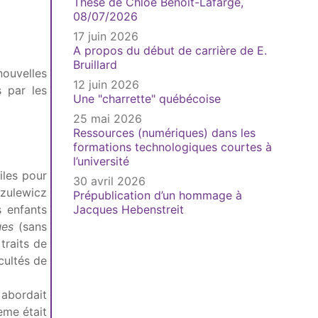
Thèse de Chloé Benoit-Lafarge,
08/07/2026
17 juin 2026
A propos du début de carrière de E.
Bruillard
nouvelles
12 juin 2026
s par les
Une "charrette" québécoise
25 mai 2026
Ressources (numériques) dans les
formations technologiques courtes à
l’université
iles pour
30 avril 2026
nzulewicz
Prépublication d’un hommage à
s enfants
Jacques Hebenstreit
ues
(sans
 traits de
cultés de
e abordait
ème était