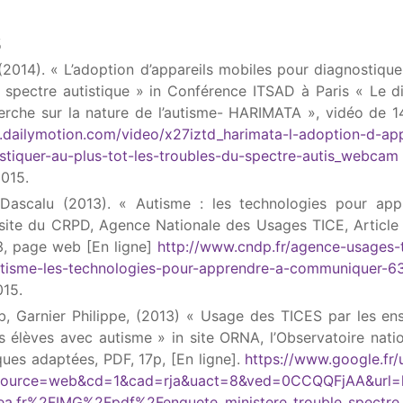
s
014). « L’adoption d’appareils mobiles pour diagnostique
u spectre autistique » in Conférence ITSAD à Paris « Le d
erche sur la nature de l’autisme- HARIMATA », vidéo de 
.dailymotion.com/video/x27iztd_harimata-l-adoption-d-ap
stiquer-au-plus-tot-les-troubles-du-spectre-autis_webcam
2015.
Dascalu (2013). « Autisme : les technologies pour app
ite du CRPD, Agence Nationale des Usages TICE, Article 
, page web [En ligne]
http://www.cndp.fr/agence-usages-
autisme-les-technologies-pour-apprendre-a-communiquer-6
015.
, Garnier Philippe, (2013) « Usage des TICES par les en
es élèves avec autisme » in site ORNA, l’Observatoire nati
ues adaptées, PDF, 17p, [En ligne].
https://www.google.fr/
source=web&cd=1&cad=rja&uact=8&ved=0CCQQFjAA&url=
a.fr%2FIMG%2Fpdf%2Fenquete_ministere_trouble_spectre_