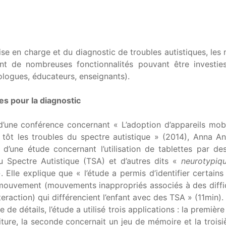
ise en charge et du diagnostic de troubles autistiques, les 
nt de nombreuses fonctionnalités pouvant être investie
ologues, éducateurs, enseignants).
tes pour la diagnostic
d’une conférence concernant « L’adoption d’appareils mob
 tôt les troubles du spectre autistique » (2014), Anna A
s d’une étude concernant l’utilisation de tablettes par de
u Spectre Autistique (TSA) et d’autres dits «
neurotypiq
. Elle explique que « l’étude a permis d’identifier certains
ouvement (mouvements inappropriés associés à des diffi
eraction) qui différencient l’enfant avec des TSA » (11min).
e détails, l’étude a utilisé trois applications : la premièr
iture, la seconde concernait un jeu de mémoire et la troisi