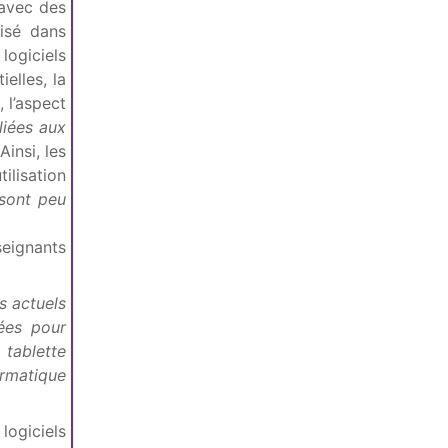
 avec des
isé dans
logiciels
elles, la
 l’aspect
 liées aux
Ainsi, les
tilisation
 sont peu
seignants
s actuels
rées pour
a tablette
ormatique
logiciels