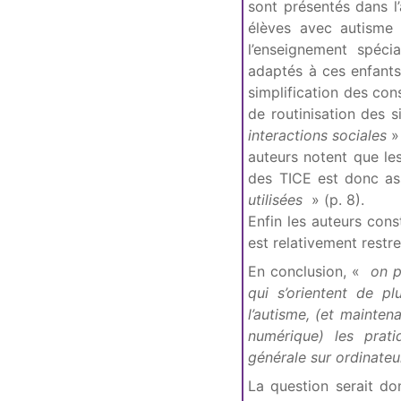
sont présentés dans l
élèves avec autisme 
l’enseignement spécia
adaptés à ces enfants,
simplification des con
de routinisation des s
interactions sociales
» 
auteurs notent que les 
des TICE est donc a
utilisées
» (p. 8).
Enfin les auteurs cons
est relativement restr
En conclusion, «
on po
qui s’orientent de p
l’autisme, (et maintena
numérique) les prati
générale sur ordinateu
La question serait do