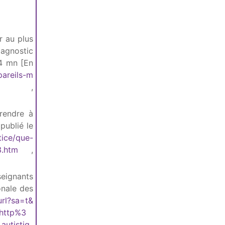
r au plus
iagnostic
14 mn [En
pareils-m
,
rendre à
publié le
tice/que-
3.htm
,
seignants
onale des
url?sa=t&
http%3
autistiq