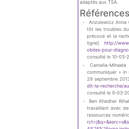
adaptés aux TSA.
Référence
Anzulewicz Anna (2
tôt les troubles d
précoce et la rech
ligne].
http://www
obiles-pour-diagno
consulté le 10-03-
Camelia-Mihaela 
communiquer » in s
29 septembre 2013
dit-la-recherche/
consulté le 9-03-2
Ben Khedher Rihab
travaillant avec d
ressources numériq
rct=j&q=&esrc=s&
A%2F%2Forna.inshe