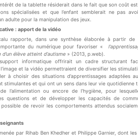
’intérêt de la tablette résiderait dans le fait que son coût e
ions spécialisées et que l’enfant semblerait ne pas avo
n adulte pour la manipulation des jeux.
ative : apport de la vidéo
alu rapporte, dans une synthèse élaborée à partir de p
 importante du numérique pour favoriser «
l’apprentiss
d’un élève atteint d’autisme
» (2013, p.web).
support informatique offrirait un cadre structurant faci
l’image et la vidéo permettraient de diversifier les stimulat
ller à choisir des situations d’apprentissages adaptées a
t stimulantes et qui ont un sens dans leur vie quotidienne t
de l’alimentation ou encore de l’hygiène, pour lesquell
es questions et de développer les capacités de commu
ait possible de revoir les comportements attendus sociale
enseignants
menée par Rihab Ben Khedher et Philippe Garnier, dont les 