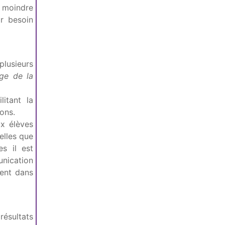
st moindre
ir besoin
lusieurs
age de la
litant la
ions.
ux élèves
elles que
es il est
nication
ment dans
résultats