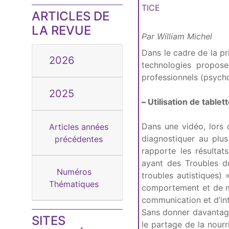
TICE
ARTICLES DE
LA REVUE
Par William Michel
Dans le cadre de la pr
2026
technologies propose
professionnels (psych
2025
–
Utilisation de tablet
Dans une vidéo, lors 
Articles années
diagnostiquer au plus
précédentes
rapporte les résultat
ayant des Troubles d
Numéros
troubles autistiques) »
Thématiques
comportement et de m
communication et d’int
Sans donner davantage d
SITES
le partage de la nourr