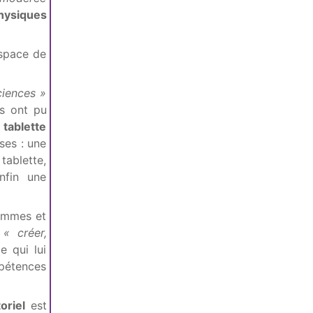
physiques
espace de
ciences »
ls ont pu
e
tablette
ases : une
tablette,
nfin une
rammes et
t
« créer,
e qui lui
pétences
toriel
est