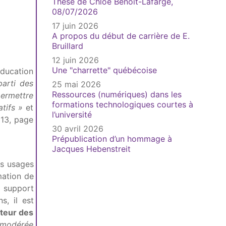
Thèse de Chloé Benoit-Lafarge,
08/07/2026
17 juin 2026
A propos du début de carrière de E.
Bruillard
12 juin 2026
Une "charrette" québécoise
éducation
parti des
25 mai 2026
Ressources (numériques) dans les
ermettre
formations technologiques courtes à
tifs »
et
l’université
13, page
30 avril 2026
Prépublication d’un hommage à
Jacques Hebenstreit
s usages
rmation de
n support
s, il est
teur des
e modérée