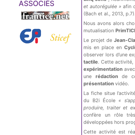
ASSOCIÉS
et autorégulée »
afin 
(Bach et al., 2013, p.7)
Nous avons alors cho
mutualisation
PrimTI
Le projet de
Jean-Cl
mis en place en
Cycl
observer lors d’une ex
tactile
. Cette activité
expérimentation
avec
une
rédaction
de com
présentation
vidéo.
La fiche situe l’acti
du B2i École
« s’ap
produire, traiter et 
confère un rôle trè
développées hors pr
Cette activité est ré