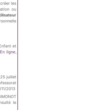
créer les
cation ou
tilisateur
rsonnelle
Enfant et
En ligne
,
5 juillet
ofessorat
7/11/2013
 SIMONOT
nsulté le