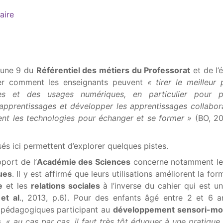
aire
une 9 du
Référentiel des métiers du Professorat
et de l’
er comment les enseignants peuvent
« tirer le meilleur 
ces et des usages numériques, en particulier pour p
s apprentissages et développer les apprentissages collabora
ment les technologies pour échanger et se former »
(BO, 20
s ici permettent d’explorer quelques pistes.
port de l’
Académie des Sciences
concerne notamment le
ues
. Il y est affirmé que leurs utilisations améliorent la fo
e
et les
relations sociales
à l’inverse du cahier qui est u
et al
., 2013, p.6). Pour des enfants âgé entre 2 et 6 an
 pédagogiques participant au
développement sensori-mo
s,
« au cas par cas, il faut très tôt éduquer à une pratiqu