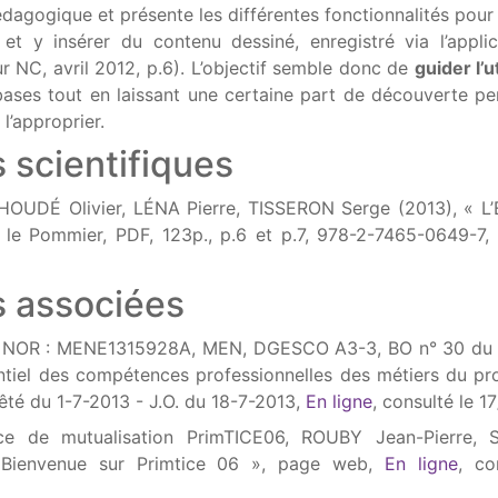
dagogique et présente les différentes fonctionnalités pour 
er et y insérer du contenu dessiné, enregistré via l’appli
r NC, avril 2012, p.6). L’objectif semble donc de
guider l’u
bases tout en laissant une certaine part de découverte pe
 l’approprier.
 scientifiques
HOUDÉ Olivier, LÉNA Pierre, TISSERON Serge (2013), « L’
s le Pommier, PDF, 123p., p.6 et p.7, 978-2-7465-0649-7,
 associées
fr NOR : MENE1315928A, MEN, DGESCO A3-3, BO n° 30 du 2
ntiel des compétences professionnelles des métiers du pr
rrêté du 1-7-2013 - J.O. du 18-7-2013,
En ligne
, consulté le 1
pace de mutualisation PrimTICE06, ROUBY Jean-Pierre,
« Bienvenue sur Primtice 06 », page web,
En ligne
, co