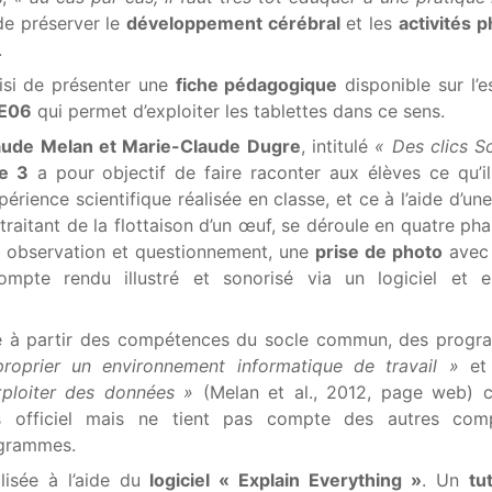
de préserver le
développement cérébral
et les
activités 
.
isi de présenter une
fiche pédagogique
disponible sur l’
CE06
qui permet d’exploiter les tablettes dans ce sens.
aude Melan et Marie-Claude Dugre
, intitulé
« Des clics S
e 3
a pour objectif de faire raconter aux élèves ce qu’i
périence scientifique réalisée en classe, et ce à l’aide d’un
, traitant de la flottaison d’un œuf, se déroule en quatre ph
 observation et questionnement, une
prise de photo
avec 
pte rendu illustré et sonorisé via un logiciel et e
vité à partir des compétences du socle commun, des prog
proprier un environnement informatique de travail »
e
exploiter des données »
(Melan et al., 2012, page web) c
s officiel mais ne tient pas compte des autres com
ogrammes.
alisée à l’aide du
logiciel « Explain Everything »
. Un
tu