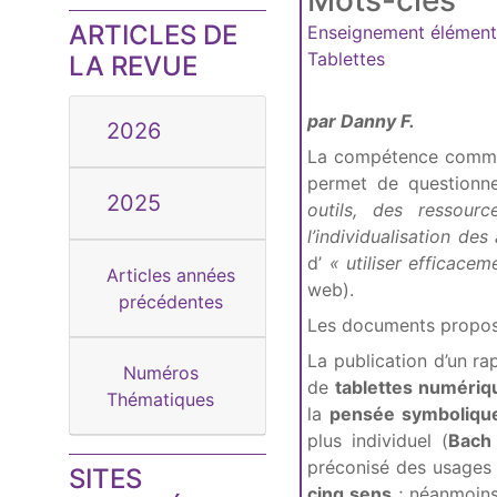
Mots-clés
ARTICLES DE
Enseignement élément
Tablettes
LA REVUE
par Danny F.
2026
La compétence comm
permet de questionn
2025
outils, des ressour
l’individualisation de
d’
« utiliser efficace
Articles années
web).
précédentes
Les documents proposé
La publication d’un rap
Numéros
de
tablettes numériq
Thématiques
la
pensée symboliqu
plus individuel (
Bach 
préconisé des usages
SITES
cinq sens
; néanmoin