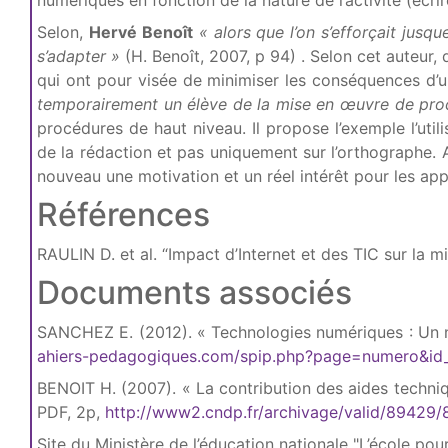
numériques en fonction de la nature de l’activité (écrire,
Selon,
Hervé Benoît
« alors que l’on s’efforçait jusq
s’adapter »
(H. Benoît, 2007, p 94) . Selon cet auteur
qui ont pour visée de minimiser les conséquences d’un 
temporairement un élève de la mise en œuvre de pro
procédures de haut niveau. Il propose l’exemple l’util
de la rédaction et pas uniquement sur l’orthographe. Ai
nouveau une motivation et un réel intérêt pour les app
Références
RAULIN D. et al. “Impact d’Internet et des TIC sur la 
Documents associés
SANCHEZ E. (2012). « Technologies numériques : Un no
ahiers-pedagogiques.com/spip.php?page=numero&id_
BENOIT H. (2007). « La contribution des aides techniqu
PDF, 2p,
http://www2.cndp.fr/archivage/valid/89429
Site du Ministère de l’éducation nationale "L’école po