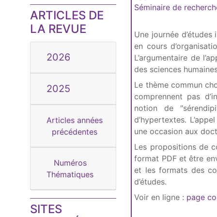
Séminaire de recherch
ARTICLES DE
LA REVUE
Une journée d’études in
en cours d’organisat
2026
L’argumentaire de l’ap
des sciences humaines 
Le thème commun chois
2025
comprennent pas d’in
notion de "sérendip
d’hypertextes. L’appe
Articles années
une occasion aux docto
précédentes
Les propositions de 
format PDF et être en
Numéros
et les formats des co
Thématiques
d’études.
Voir en ligne :
page con
SITES