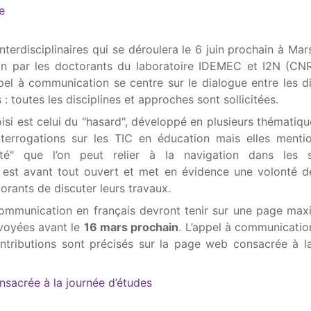
e
terdisciplinaires qui se déroulera le 6 juin prochain à Mars
ion par les doctorants du laboratoire IDEMEC et I2N (C
pel à communication se centre sur le dialogue entre les di
: toutes les disciplines et approches sont sollicitées.
i est celui du "hasard", développé en plusieurs thématiqu
terrogations sur les TIC en éducation mais elles menti
ité" que l’on peut relier à la navigation dans les 
l est avant tout ouvert et met en évidence une volonté 
rants de discuter leurs travaux.
communication en français devront tenir sur une page ma
voyées avant le
16 mars prochain
. L’appel à communication
ntributions sont précisés sur la page web consacrée à l
sacrée à la journée d’études